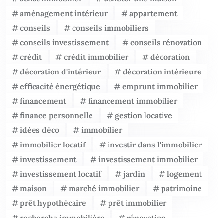
aménagement intérieur
appartement
conseils
conseils immobiliers
conseils investissement
conseils rénovation
crédit
crédit immobilier
décoration
décoration d'intérieur
décoration intérieure
efficacité énergétique
emprunt immobilier
financement
financement immobilier
finance personnelle
gestion locative
idées déco
immobilier
immobilier locatif
investir dans l'immobilier
investissement
investissement immobilier
investissement locatif
jardin
logement
maison
marché immobilier
patrimoine
prêt hypothécaire
prêt immobilier
recherche immobilière
rénovation