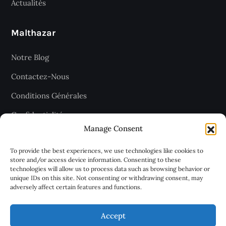
Actualités
Malthazar
Notre Blog
Contactez-Nous
Conditions Générales
Confidentialité
Manage Consent
Plan du site
To provide the best experiences, we use technologies like cookies to
store and/or access device information. Consenting to these
technologies will allow us to process data such as browsing behavior or
Recevez les dernières articles
unique IDs on this site. Not consenting or withdrawing consent, may
adversely affect certain features and functions.
chaque jour
Accept