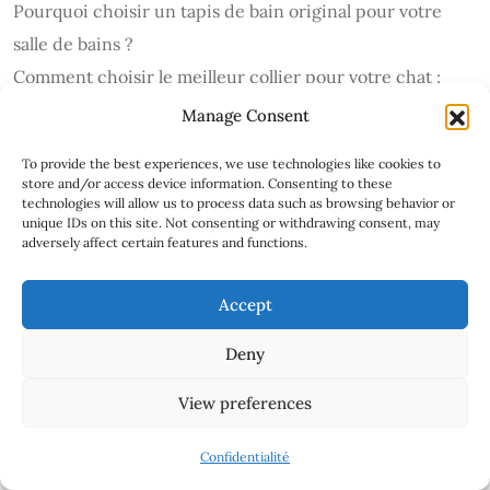
Pourquoi choisir un tapis de bain original pour votre
salle de bains ?
Comment choisir le meilleur collier pour votre chat :
conseils et astuces
Manage Consent
Les Must-Have d’Accessoires pour un Lecteur Passionné
To provide the best experiences, we use technologies like cookies to
Découvrez les avantages d’une lampe veilleuse pour une
store and/or access device information. Consenting to these
technologies will allow us to process data such as browsing behavior or
ambiance apaisante
unique IDs on this site. Not consenting or withdrawing consent, may
Tout savoir sur les faux piercings : tendances et astuces
adversely affect certain features and functions.
Comment donner vie à vos rêves les plus précieux
Accept
L’élégance du raffinement naturel : tendances et
inspirations
Deny
Idées Astucieuses pour Optimiser le Rangement dans
View preferences
votre Salle de Bain
Gardez Vos Mains Bien Au Chaud Grâce aux Gants
Confidentialité
Chauffants