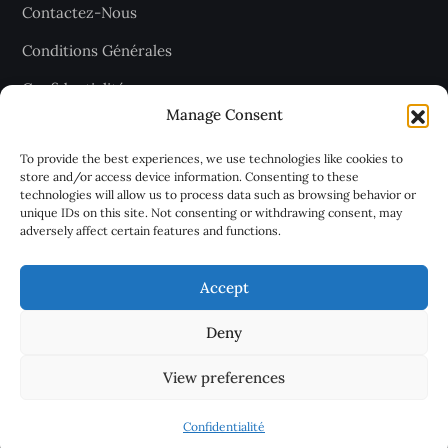
Contactez-Nous
Conditions Générales
Confidentialité
Manage Consent
Plan du site
To provide the best experiences, we use technologies like cookies to
store and/or access device information. Consenting to these
technologies will allow us to process data such as browsing behavior or
Recevez les dernières articles
unique IDs on this site. Not consenting or withdrawing consent, may
adversely affect certain features and functions.
chaque jour
Accept
Deny
View preferences
Confidentialité
Malthazar
®. Tous droits réservés.