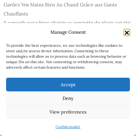
Gardez Vos Mains Bien Au Chaud Grâce aux Gants
Chauffants
5 conseils pour bien choisir sa serviette de plage cet été
Assurer la Douceur et la Sécurité pour Bébé : Nos
Manage Consent
Conseils Essentiels
To provide the best experiences, we use technologies like cookies to
Découvrez l’univers unique des bonnets Docker : bien
store and/or access device information. Consenting to these
technologies will allow us to process data such as browsing behavior or
plus qu’un accessoire
unique IDs on this site. Not consenting or withdrawing consent, may
adversely affect certain features and functions.
Découvrez les bouées originales et tendances pour vos
loisirs aquatiques
Accept
Découvrez l’élégance des accessoires de mode russes
Descubre las novedades y servicios de Shaktio
Deny
View preferences
Tags
Confidentialité