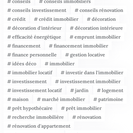
conseils
conseils immobiliers
conseils investissement
conseils rénovation
crédit
crédit immobilier
décoration
décoration d'intérieur
décoration intérieure
efficacité énergétique
emprunt immobilier
financement
financement immobilier
finance personnelle
gestion locative
idées déco
immobilier
immobilier locatif
investir dans l'immobilier
investissement
investissement immobilier
investissement locatif
jardin
logement
maison
marché immobilier
patrimoine
prêt hypothécaire
prêt immobilier
recherche immobilière
rénovation
rénovation d'appartement