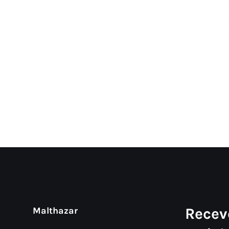
Recev
Malthazar