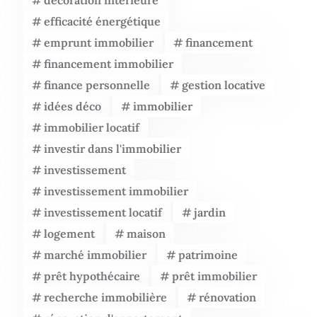
décoration intérieure
efficacité énergétique
emprunt immobilier
financement
financement immobilier
finance personnelle
gestion locative
idées déco
immobilier
immobilier locatif
investir dans l'immobilier
investissement
investissement immobilier
investissement locatif
jardin
logement
maison
marché immobilier
patrimoine
prêt hypothécaire
prêt immobilier
recherche immobilière
rénovation