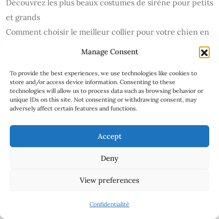
Découvrez les plus beaux costumes de sirène pour petits
et grands
Comment choisir le meilleur collier pour votre chien en
2024
Manage Consent
Découvrir l’Art de Vivre à la Japonaise : Inspirations et
To provide the best experiences, we use technologies like cookies to
Conseils
store and/or access device information. Consenting to these
Idées de tenues élégantes avec une robe terracotta
technologies will allow us to process data such as browsing behavior or
unique IDs on this site. Not consenting or withdrawing consent, may
Découvrez notre sélection de plaids pour des soirées
adversely affect certain features and functions.
chaleureuses
Pourquoi choisir un tapis de bain original pour votre
Accept
salle de bains ?
Deny
Comment choisir le meilleur collier pour votre chat :
conseils et astuces
View preferences
Les Must-Have d’Accessoires pour un Lecteur Passionné
Confidentialité
Découvrez les avantages d’une lampe veilleuse pour une