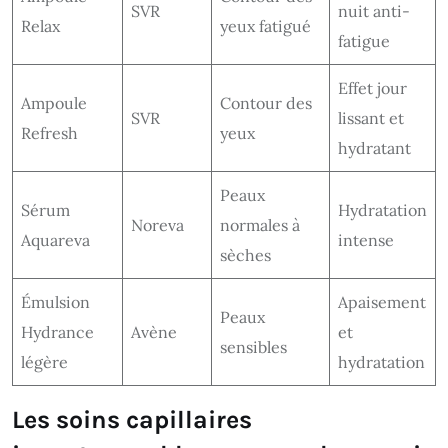
SVR
nuit anti-
Relax
yeux fatigué
fatigue
Effet jour
Ampoule
Contour des
SVR
lissant et
Refresh
yeux
hydratant
Peaux
Sérum
Hydratation
Noreva
normales à
Aquareva
intense
sèches
Émulsion
Apaisement
Peaux
Hydrance
Avène
et
sensibles
légère
hydratation
Les soins capillaires