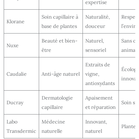
expertise
Soin capillaire à
Naturalité,
Respec
Klorane
base de plantes
douceur
l’envi
Beauté et bien-
Naturel,
Sans cr
Nuxe
être
sensoriel
animal
Extraits de
Écologi
Caudalie
Anti-âge naturel
vigne,
innovat
antioxydants
Dermatologie
Apaisement
Ducray
Soin sp
capillaire
et réparation
Labo
Médecine
Innovant,
Plantes
Transdermic
naturelle
naturel