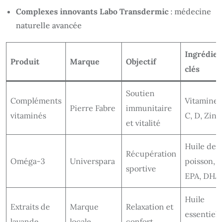
Complexes innovants Labo Transdermic
: médecine
naturelle avancée
Ingrédien
Produit
Marque
Objectif
clés
Soutien
Compléments
Vitamines
Pierre Fabre
immunitaire
vitaminés
C, D, Zinc
et vitalité
Huile de
Récupération
Oméga-3
Universpara
poisson,
sportive
EPA, DHA
Huile
Extraits de
Marque
Relaxation et
essentiell
lavande
locale
confort