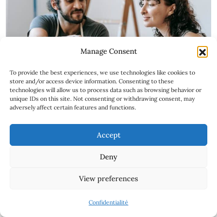
Manage Consent
To provide the best experiences, we use technologies like cookies to
store and/or access device information. Consenting to these
technologies will allow us to process data such as browsing behavior or
unique IDs on this site. Not consenting or withdrawing consent, may
adversely affect certain features and functions.
ACTUALITÉS
ARTICLES
Accept
Comment vendre un appartement
Deny
vide en un temps record ?
BY
AMANDA RAMOS
7 MARS 2024
0 COMMENTS
View preferences
Confidentialité