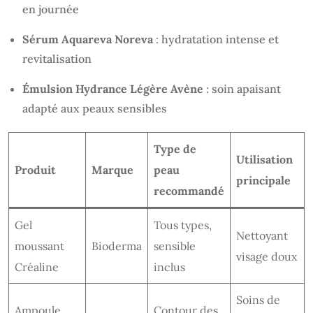
en journée
Sérum Aquareva Noreva
: hydratation intense et
revitalisation
Émulsion Hydrance Légère Avène
: soin apaisant
adapté aux peaux sensibles
Type de
Utilisation
Produit
Marque
peau
principale
recommandé
Gel
Tous types,
Nettoyant
moussant
Bioderma
sensible
visage doux
Créaline
inclus
Soins de
Ampoule
Contour des