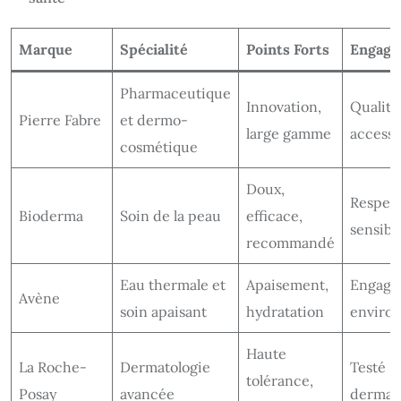
Marque
Spécialité
Points Forts
Engage
Pharmaceutique
Innovation,
Qualité
Pierre Fabre
et dermo-
large gamme
accessib
cosmétique
Doux,
Respect
Bioderma
Soin de la peau
efficace,
sensibl
recommandé
Eau thermale et
Apaisement,
Engage
Avène
soin apaisant
hydratation
enviro
Haute
La Roche-
Dermatologie
Testé
tolérance,
Posay
avancée
dermat