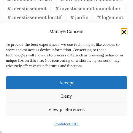
investissement
investissement immobilier
investissement locatif
jardin
logement
maison
marché immobilier
patrimoine
Manage Consent
prêt hypothécaire
prêt immobilier
recherche immobilière
rénovation
To provide the best experiences, we use technologies like cookies to
store and/or access device information. Consenting to these
rénovation d'appartement
technologies will allow us to process data such as browsing behavior or
unique IDs on this site. Not consenting or withdrawing consent, may
rénovation de maison
rénovation maison
adversely affect certain features and functions.
rénovation énergétique
taux d'intérêt
travaux
travaux de rénovation
Accept
travaux maison
vente immobilière
Deny
économies d'énergie
View preferences
Confidentialité