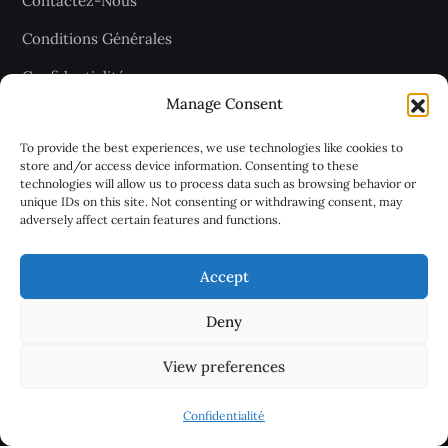
Contactez-Nous
Conditions Générales
Confidentialité
Manage Consent
Plan du site
To provide the best experiences, we use technologies like cookies to
store and/or access device information. Consenting to these
technologies will allow us to process data such as browsing behavior or
Recevez les dernières articles
unique IDs on this site. Not consenting or withdrawing consent, may
adversely affect certain features and functions.
chaque jour
Accept
Deny
View preferences
Confidentialité
Malthazar
®. Tous droits réservés.