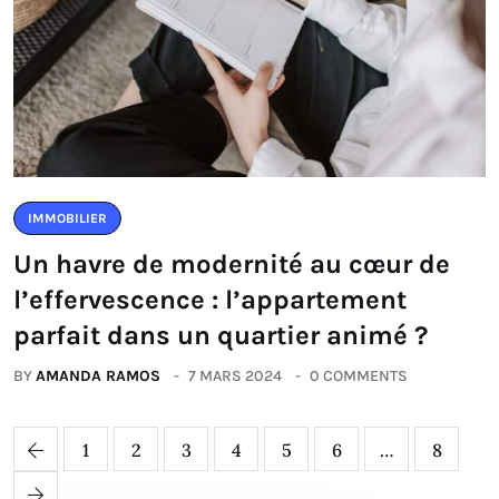
IMMOBILIER
Un havre de modernité au cœur de
l’effervescence : l’appartement
parfait dans un quartier animé ?
BY
AMANDA RAMOS
7 MARS 2024
0 COMMENTS
1
2
3
4
5
6
…
8