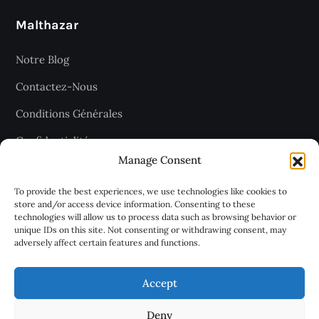
Malthazar
Notre Blog
Contactez-Nous
Conditions Générales
Confidentialité
Manage Consent
Plan du site
To provide the best experiences, we use technologies like cookies to
store and/or access device information. Consenting to these
technologies will allow us to process data such as browsing behavior or
Recevez les dernières articles
unique IDs on this site. Not consenting or withdrawing consent, may
adversely affect certain features and functions.
chaque jour
Accept
Deny