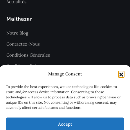
Actualités
Malthazar
Notre Blog
Contactez-Nous
Conditions Générales
Confidentialité
Manage Consent
Plan du site
To provide the best experiences, we use technologies like cookies to
store and/or access device information. Consenting to these
technologies will allow us to process data such as browsing behavior or
Recevez les dernières articles
unique IDs on this site. Not consenting or withdrawing consent, may
adversely affect certain features and functions.
chaque jour
Accept