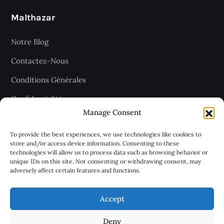
Malthazar
Notre Blog
Contactez-Nous
Conditions Générales
Confidentialité
Manage Consent
Plan du site
To provide the best experiences, we use technologies like cookies to
store and/or access device information. Consenting to these
technologies will allow us to process data such as browsing behavior or
Recevez les dernières articles
unique IDs on this site. Not consenting or withdrawing consent, may
adversely affect certain features and functions.
chaque jour
Accept
Deny