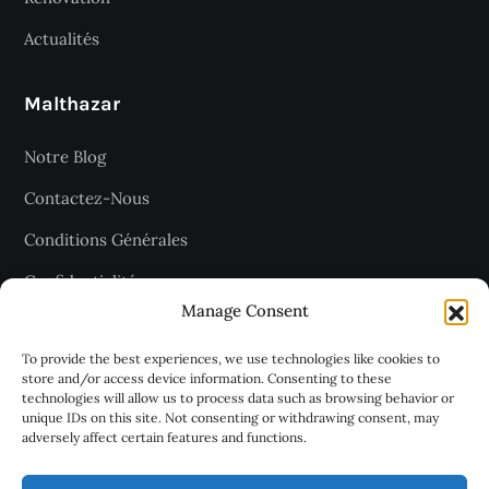
Actualités
Malthazar
Notre Blog
Contactez-Nous
Conditions Générales
Confidentialité
Manage Consent
Plan du site
To provide the best experiences, we use technologies like cookies to
store and/or access device information. Consenting to these
technologies will allow us to process data such as browsing behavior or
Recevez les dernières articles
unique IDs on this site. Not consenting or withdrawing consent, may
adversely affect certain features and functions.
chaque jour