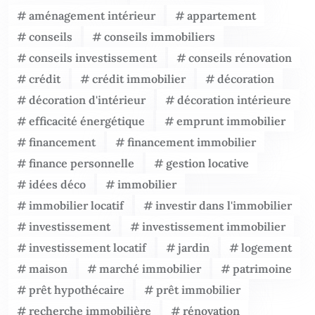
aménagement intérieur
appartement
conseils
conseils immobiliers
conseils investissement
conseils rénovation
crédit
crédit immobilier
décoration
décoration d'intérieur
décoration intérieure
efficacité énergétique
emprunt immobilier
financement
financement immobilier
finance personnelle
gestion locative
idées déco
immobilier
immobilier locatif
investir dans l'immobilier
investissement
investissement immobilier
investissement locatif
jardin
logement
maison
marché immobilier
patrimoine
prêt hypothécaire
prêt immobilier
recherche immobilière
rénovation