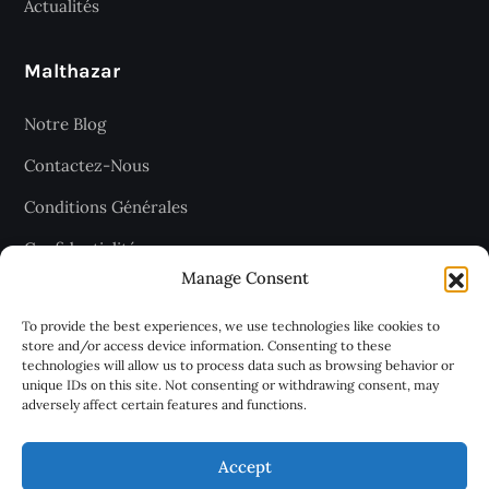
Actualités
Malthazar
Notre Blog
Contactez-Nous
Conditions Générales
Confidentialité
Manage Consent
Plan du site
To provide the best experiences, we use technologies like cookies to
store and/or access device information. Consenting to these
technologies will allow us to process data such as browsing behavior or
Recevez les dernières articles
unique IDs on this site. Not consenting or withdrawing consent, may
adversely affect certain features and functions.
chaque jour
Accept