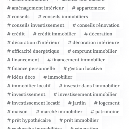
aménagement intérieur
appartement
conseils
conseils immobiliers
conseils investissement
conseils rénovation
crédit
crédit immobilier
décoration
décoration d'intérieur
décoration intérieure
efficacité énergétique
emprunt immobilier
financement
financement immobilier
finance personnelle
gestion locative
idées déco
immobilier
immobilier locatif
investir dans l'immobilier
investissement
investissement immobilier
investissement locatif
jardin
logement
maison
marché immobilier
patrimoine
prêt hypothécaire
prêt immobilier
recherche immobilière
rénovation