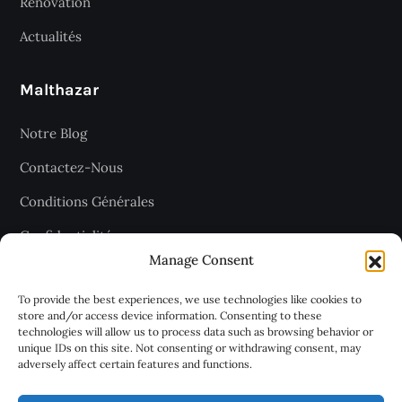
Rénovation
Actualités
Malthazar
Notre Blog
Contactez-Nous
Conditions Générales
Confidentialité
Manage Consent
Plan du site
To provide the best experiences, we use technologies like cookies to
store and/or access device information. Consenting to these
technologies will allow us to process data such as browsing behavior or
Recevez les dernières articles
unique IDs on this site. Not consenting or withdrawing consent, may
adversely affect certain features and functions.
chaque jour