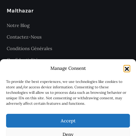
Malthazar
Notre Blog
Contactez-Nous
Conditions Générales
Confidentialité
Manage Consent
Plan du site
To provide the best experiences, we use technologies like cookies to
store and/or access device information. Consenting to these
technologies will allow us to process data such as browsing behavior or
Recevez les dernières articles
unique IDs on this site. Not consenting or withdrawing consent, may
adversely affect certain features and functions.
chaque jour
Accept
Deny