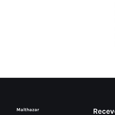
Recev
Malthazar