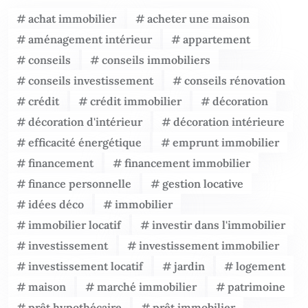
achat immobilier
acheter une maison
aménagement intérieur
appartement
conseils
conseils immobiliers
conseils investissement
conseils rénovation
crédit
crédit immobilier
décoration
décoration d'intérieur
décoration intérieure
efficacité énergétique
emprunt immobilier
financement
financement immobilier
finance personnelle
gestion locative
idées déco
immobilier
immobilier locatif
investir dans l'immobilier
investissement
investissement immobilier
investissement locatif
jardin
logement
maison
marché immobilier
patrimoine
prêt hypothécaire
prêt immobilier