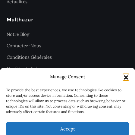
Actualités
Malthazar
Notre Blog
Contactez-Nous
Conditions Générales
Confidentialité
Manage Consent
Plan du site
To provide the best experiences, we use technologies like cookies to
store and/or access device information. Consenting to these
technologies will allow us to process data such as browsing behavior or
Recevez les dernières articles
unique IDs on this site. Not consenting or withdrawing consent, may
adversely affect certain features and functions.
chaque jour
Accept