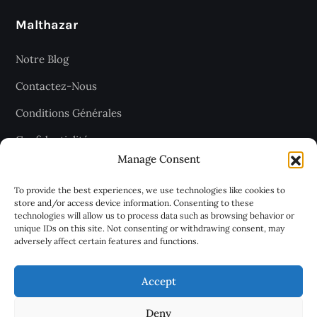
Malthazar
Notre Blog
Contactez-Nous
Conditions Générales
Confidentialité
Manage Consent
Plan du site
To provide the best experiences, we use technologies like cookies to
store and/or access device information. Consenting to these
technologies will allow us to process data such as browsing behavior or
Recevez les dernières articles
unique IDs on this site. Not consenting or withdrawing consent, may
adversely affect certain features and functions.
chaque jour
Accept
Deny