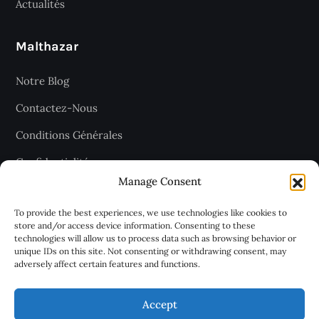
Actualités
Malthazar
Notre Blog
Contactez-Nous
Conditions Générales
Confidentialité
Manage Consent
Plan du site
To provide the best experiences, we use technologies like cookies to
store and/or access device information. Consenting to these
technologies will allow us to process data such as browsing behavior or
Recevez les dernières articles
unique IDs on this site. Not consenting or withdrawing consent, may
adversely affect certain features and functions.
chaque jour
Accept