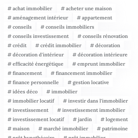
achat immobilier
acheter une maison
aménagement intérieur
appartement
conseils
conseils immobiliers
conseils investissement
conseils rénovation
crédit
crédit immobilier
décoration
décoration d'intérieur
décoration intérieure
efficacité énergétique
emprunt immobilier
financement
financement immobilier
finance personnelle
gestion locative
idées déco
immobilier
immobilier locatif
investir dans l'immobilier
investissement
investissement immobilier
investissement locatif
jardin
logement
maison
marché immobilier
patrimoine
prêt hypothécaire
prêt immobilier