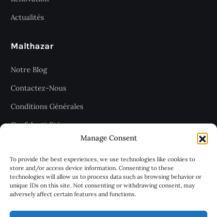
Actualités
Malthazar
Notre Blog
Contactez-Nous
Conditions Générales
Confidentialité
Manage Consent
Plan du site
To provide the best experiences, we use technologies like cookies to
store and/or access device information. Consenting to these
technologies will allow us to process data such as browsing behavior or
Recevez les dernières articles
unique IDs on this site. Not consenting or withdrawing consent, may
adversely affect certain features and functions.
chaque jour