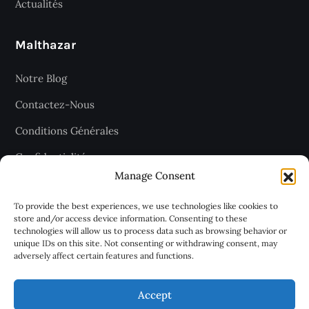
Actualités
Malthazar
Notre Blog
Contactez-Nous
Conditions Générales
Confidentialité
Manage Consent
Plan du site
To provide the best experiences, we use technologies like cookies to
store and/or access device information. Consenting to these
technologies will allow us to process data such as browsing behavior or
Recevez les dernières articles
unique IDs on this site. Not consenting or withdrawing consent, may
adversely affect certain features and functions.
chaque jour
Accept